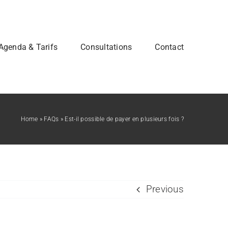
Agenda & Tarifs
Consultations
Contact
Home
»
FAQs
»
Est-il possible de payer en plusieurs fois ?
Previous