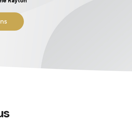
ume Rayton
ons
us