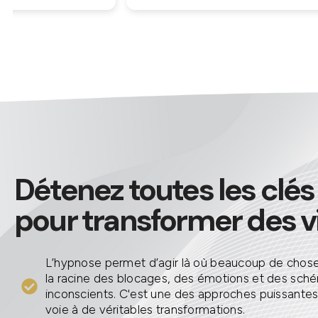
disp
Des 
ce q
pers
Je 
hési
Détenez toutes les clés
pour transformer des v
L’hypnose permet d’agir là où beaucoup de chose
la racine des blocages, des émotions et des sch
inconscients. C'est une des approches puissantes 
voie à de véritables transformations.