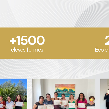
+1500
élèves formés
École