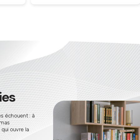
onible pour nos questions.
du soin bien être et le tous d
facilités de paiement sont proposé
bienveillance. Un grand merci !! Je
ui donne la possibilité aux
recommande 
onnes de pouvoir ce la payer.
recommande sans aucune
tation.
ies
s échouent : à
émas
qui ouvre la