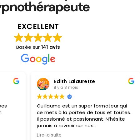
ypnothérapeute
EXCELLENT
Basée sur
141 avis
Edith Lalaurette
marmio
il y a 3 mois
il y a 3 
laume est un super formateur qui
Une formation magnifique qui perme
ets à la portée de tous et toutes.
de grandir, de s'élever ,un formateur au
assionné et passionnant. N’hésite
top dans la découverte , l'aide et l'
is à revenir sur nos
évolution . 3 jours de bien être ou on
mpréhensions. Et surtout même
apprend à développer l'é
la suite
Lire la suite
s la formation il reste toujours
grandir à ce p