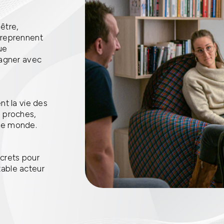
être,
 reprennent
ue
pagner avec
t la vie des
s proches,
 le monde.
ncrets pour
table acteur