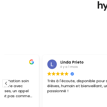
h
Linda Prieto
il y a 1 mois
Très à l'écoute, disponible pour ses
Guil
élèves, humain et bienveillant, un
ce m
passionné !
Il p
jama
inco
Lire 
aprè