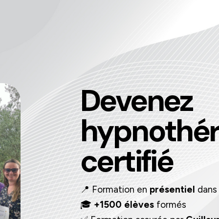
Devenez
hypnothé
certifié
📍 Formation en
présentiel
dans
🎓
+1500 élèves
formés